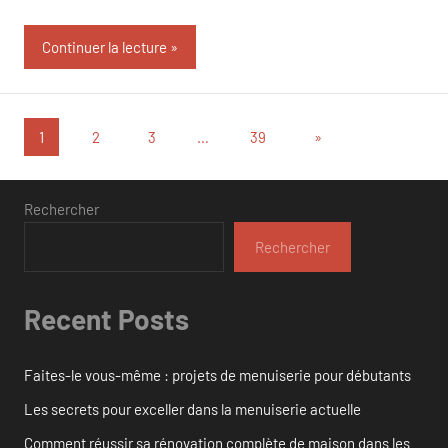
Continuer la lecture
Pagination
Articles
1
2
3
…
39
»
suivants
des
publications
Rechercher
Rechercher
Recent Posts
Faites-le vous-même : projets de menuiserie pour débutants
Les secrets pour exceller dans la menuiserie actuelle
Comment réussir sa rénovation complète de maison dans les