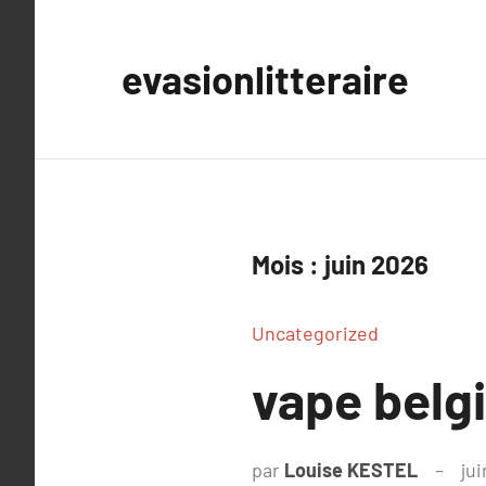
Aller
au
evasionlitteraire
contenu
Mois :
juin 2026
Uncategorized
vape belgi
par
Louise KESTEL
ju