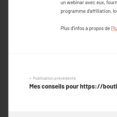
un webinar avec eux, fourn
programme d’affiliation, lo
Plus d’infos à propos de
Pl
Navigation
Publication précédente
Mes conseils pour https://bout
de
l’article