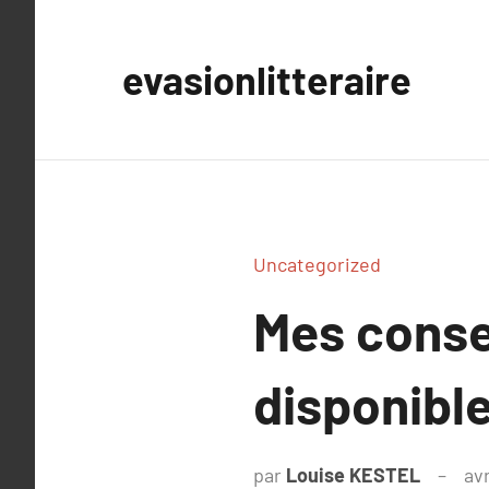
Aller
au
evasionlitteraire
contenu
Uncategorized
Mes consei
disponibl
par
Louise KESTEL
avr