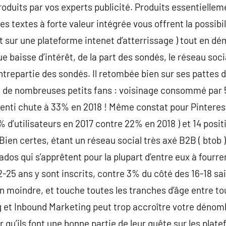
roduits par vos experts publicité. Produits essentielle
s textes à forte valeur intégrée vous offrent la possibi
nt sur une plateforme intenet d’atterrissage ) tout en d
ue baisse d’intérêt, de la part des sondés, le réseau so
trepartie des sondés. Il retombée bien sur ses pattes de
d de nombreuses petits fans : voisinage consommé par 5
enti chute à 33% en 2018 ! Même constat pour Pinterest
d’utilisateurs en 2017 contre 22% en 2018 ) et 14 positi
Bien certes, étant un réseau social très axé B2B ( btob 
dos qui s’apprêtent pour la plupart d’entre eux à fourrer
25 ans y sont inscrits, contre 3% du côté des 16-18 s
ien moindre, et touche toutes les tranches d’âge entre to
ing et Inbound Marketing peut trop accroître votre dénom
 qu’ils font une bonne partie de leur quête sur les plat