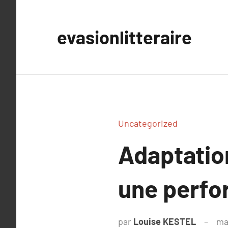
Aller
au
evasionlitteraire
contenu
Uncategorized
Adaptation
une perfo
par
Louise KESTEL
ma