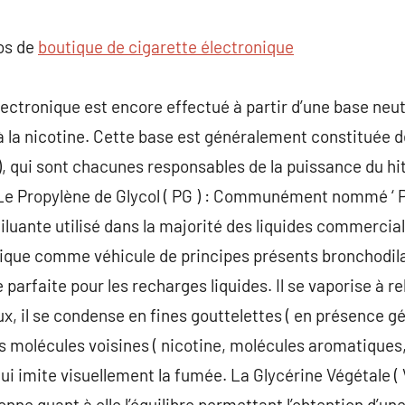
commentaire
pos de
boutique de cigarette électronique
lectronique est encore effectué à partir d’une base neutr
 la nicotine. Cette base est généralement constituée de 
), qui sont chacunes responsables de la puissance du hit (
. Le Propylène de Glycol ( PG ) : Communément nommé ‘ PG
luante utilisé dans la majorité des liquides commercia
ique comme véhicule de principes présents bronchodilatat
arfaite pour les recharges liquides. Il se vaporise à r
x, il se condense en fines gouttelettes ( en présence gén
s molécules voisines ( nicotine, molécules aromatiques
ui imite visuellement la fumée. La Glycérine Végétale ( 
onne quant à elle l’équilibre permettant l’obtention d’un