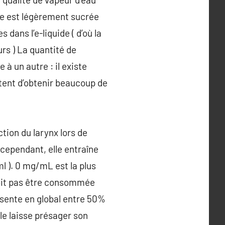
lle est légèrement sucrée
dans l’e-liquide ( d’où la
rs ) La quantité de
à un autre : il existe
ettent d’obtenir beaucoup de
ction du larynx lors de
, cependant, elle entraîne
l ). 0 mg/mL est la plus
 doit pas être consommée
résente en global entre 50%
le laisse présager son