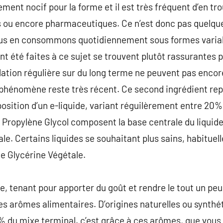
lement nocif pour la forme et il est très fréquent d’en t
 ou encore pharmaceutiques. Ce n’est donc pas quelque
nous en consommons quotidiennement sous formes varia
 été faites à ce sujet se trouvent plutôt rassurantes po
ation régulière sur du long terme ne peuvent pas enc
le phénomène reste très récent. Ce second ingrédient r
osition d’un e-liquide, variant réguilèrement entre 20%
e Propylène Glycol composent la base centrale du liquide
e. Certains liquides se souhaitant plus sains, habitue
e Glycérine Végétale.
e, tenant pour apporter du goût et rendre le tout un peu
es arômes alimentaires. D’origines naturelles ou synthé
5 % du mixe terminal. c’est grâce à ces arômes, que vous