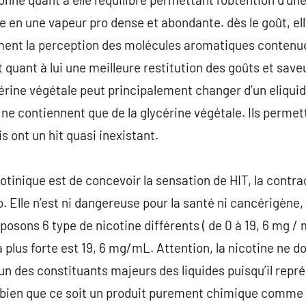
e en une vapeur pro dense et abondante. dès le goût, e
ement la perception des molécules aromatiques contenues 
quant à lui une meilleure restitution des goûts et saveu
érine végétale peut principalement changer d’un eliquide 
ui ne contiennent que de la glycérine végétale. Ils perm
 ont un hit quasi inexistant.
otinique est de concevoir la sensation de HIT, la contra
ro. Elle n’est ni dangereuse pour la santé ni cancérigène
sons 6 type de nicotine différents ( de 0 à 19, 6 mg / m
la plus forte est 19, 6 mg/mL. Attention, la nicotine ne
d’un des constituants majeurs des liquides puisqu’il rep
 bien que ce soit un produit purement chimique comme 