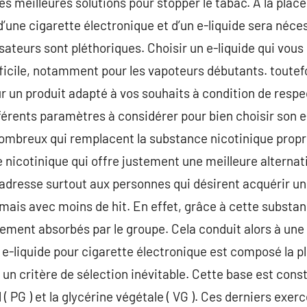
s meilleures solutions pour stopper le tabac. A la place
on d’une cigarette électronique et d’un e-liquide sera néc
lisateurs sont pléthoriques. Choisir un e-liquide qui vo
fficile, notamment pour les vapoteurs débutants. toutefoi
 un produit adapté à vos souhaits à condition de respe
fférents paramètres à considérer pour bien choisir son e
 nombreux qui remplacent la substance nicotinique propr
ce nicotinique qui offre justement une meilleure alterna
’adresse surtout aux personnes qui désirent acquérir u
mais avec moins de hit. En effet, grâce à cette substan
ilement absorbés par le groupe. Cela conduit alors à une
e-liquide pour cigarette électronique est composé la p
 un critère de sélection inévitable. Cette base est con
l ( PG ) et la glycérine végétale ( VG ). Ces derniers ex