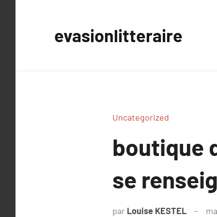
Aller
au
evasionlitteraire
contenu
Uncategorized
boutique d
se rensei
par
Louise KESTEL
ma