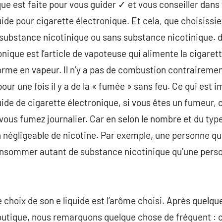
que est faite pour vous guider ✓ et vous conseiller dans
ide pour cigarette électronique. Et cela, que choisissi
 substance nicotinique ou sans substance nicotinique. 
onique est l’article de vapoteuse qui alimente la cigaret
forme en vapeur. Il n’y a pas de combustion contrairemen
our une fois il y a de la « fumée » sans feu. Ce qui est 
ide de cigarette électronique, si vous êtes un fumeur, c
ous fumez journalier. Car en selon le nombre et du type
 négligeable de nicotine. Par exemple, une personne q
onsommer autant de substance nicotinique qu’une pers
le choix de son e liquide est l’arôme choisi. Après quelq
utique, nous remarquons quelque chose de fréquent : c