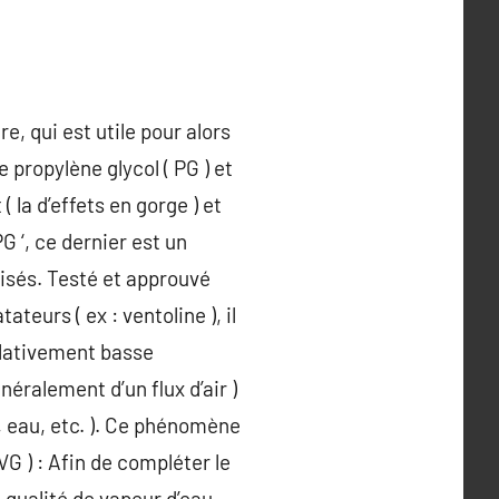
e, qui est utile pour alors
propylène glycol ( PG ) et
 la d’effets en gorge ) et
 ‘, ce dernier est un
lisés. Testé et approuvé
eurs ( ex : ventoline ), il
elativement basse
éralement d’un flux d’air )
, eau, etc. ). Ce phénomène
VG ) : Afin de compléter le
e qualité de vapeur d’eau