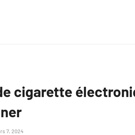
e cigarette électroni
gner
rs 7, 2024
Aucun