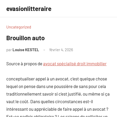
Aller
evasionlitteraire
au
contenu
Uncategorized
Brouillon auto
par
Louise KESTEL
février 4, 2026
Aucun
commentaire
Source à propos de
avocat spécialisé droit immobilier
conceptualiser appel à un avocat, c’est quelque chose
lequel on pense dans une poussière de sans pour cela
traditionnellement savoir si c’est justifié, ou même si ça
vaut le coût. Dans quelles circonstances est-il
intéressant ou appréciable de faire appel à un avocat ?
Est-ce parfois obligatoire ? Les raisons de solliciter un