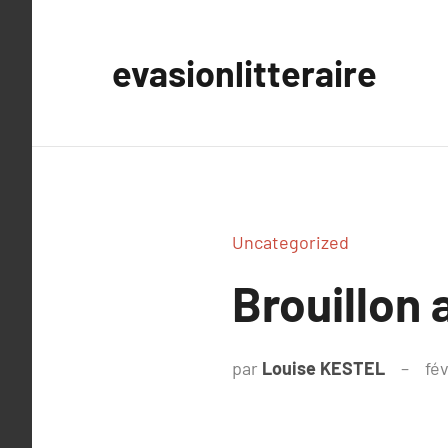
Aller
au
evasionlitteraire
contenu
Uncategorized
Brouillon 
par
Louise KESTEL
fév