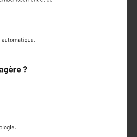
ge automatique.
sagère ?
ologie.