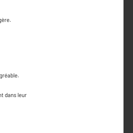
gère.
gréable.
t dans leur