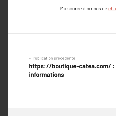
Ma source à propos de
cha
Navigation
Publication précédente
https://boutique-catea.com/ :
de
informations
l’article