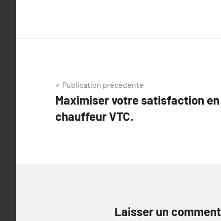
Navigation
Publication précédente
Maximiser votre satisfaction en
de
chauffeur VTC.
l’article
Laisser un comment