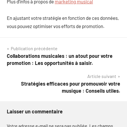
Plus d’infos à propos de
marketing musical
En ajustant votre stratégie en fonction de ces données,
vous pouvez optimiser vos efforts de promotion.
Navigation
Publication précédente
Collaborations musicales : un atout pour votre
de
promotion : Les opportunités à saisir.
l’article
Article suivant
Stratégies efficaces pour promouvoir votre
musique : Conseils utiles.
Laisser un commentaire
Votre adresse e-mail ne sera pas publiée.
Les champs