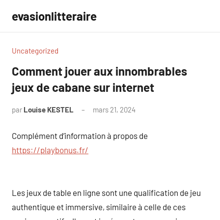
Aller
evasionlitteraire
au
contenu
Uncategorized
Comment jouer aux innombrables
jeux de cabane sur internet
par
Louise KESTEL
mars 21, 2024
Aucun
commentaire
Complément d’information à propos de
https://playbonus.fr/
Les jeux de table en ligne sont une qualification de jeu
authentique et immersive, similaire à celle de ces