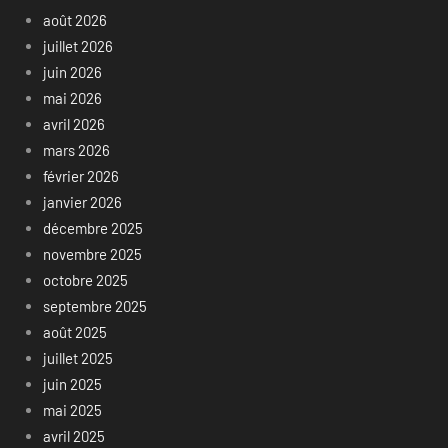
août 2026
juillet 2026
juin 2026
mai 2026
avril 2026
mars 2026
février 2026
janvier 2026
décembre 2025
novembre 2025
octobre 2025
septembre 2025
août 2025
juillet 2025
juin 2025
mai 2025
avril 2025