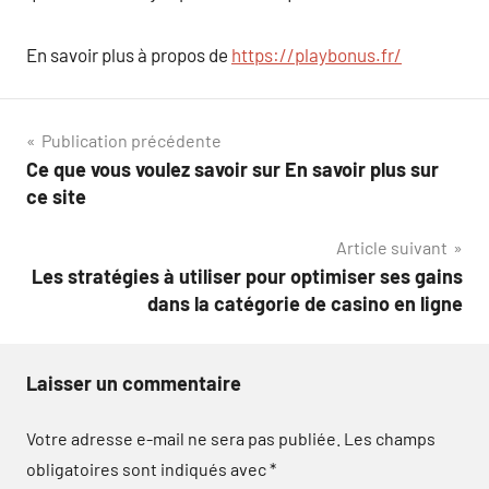
En savoir plus à propos de
https://playbonus.fr/
Navigation
Publication précédente
Ce que vous voulez savoir sur En savoir plus sur
de
ce site
l’article
Article suivant
Les stratégies à utiliser pour optimiser ses gains
dans la catégorie de casino en ligne
Laisser un commentaire
Votre adresse e-mail ne sera pas publiée.
Les champs
obligatoires sont indiqués avec
*