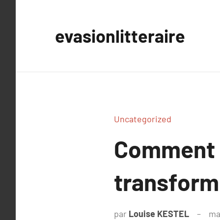
Aller
au
evasionlitteraire
contenu
Uncategorized
Comment le
transform
par
Louise KESTEL
ma