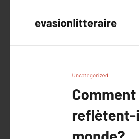
Aller
au
evasionlitteraire
contenu
Uncategorized
Comment l
reflètent-i
monde?