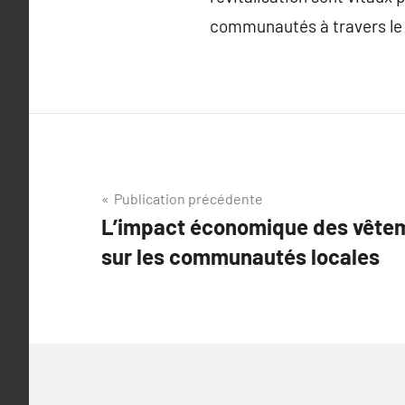
communautés à travers le
Navigation
Publication précédente
L’impact économique des vêtem
de
sur les communautés locales
l’article