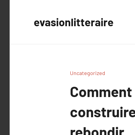
Aller
au
evasionlitteraire
contenu
Uncategorized
Comment r
construire
rebondir.