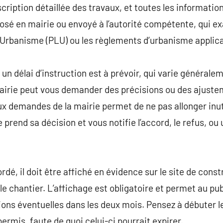
scription détaillée des travaux, et toutes les informati
osé en mairie ou envoyé à l’autorité compétente, qui e
d’Urbanisme (PLU) ou les règlements d’urbanisme applic
 un délai d’instruction est à prévoir, qui varie générale
airie peut vous demander des précisions ou des ajustem
demandes de la mairie permet de ne pas allonger inuti
rie prend sa décision et vous notifie l’accord, le refus, 
é, il doit être affiché en évidence sur le site de constru
r le chantier. L’affichage est obligatoire et permet au pu
ions éventuelles dans les deux mois. Pensez à débuter le
permis, faute de quoi celui-ci pourrait expirer.