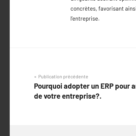
concrètes, favorisant ains
l’entreprise.
Navigation
Publication précédente
Pourquoi adopter un ERP pour am
de
de votre entreprise?.
l’article