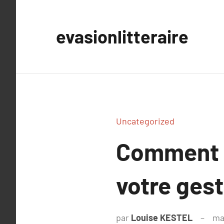
Aller
au
evasionlitteraire
contenu
Uncategorized
Comment u
votre gest
par
Louise KESTEL
ma