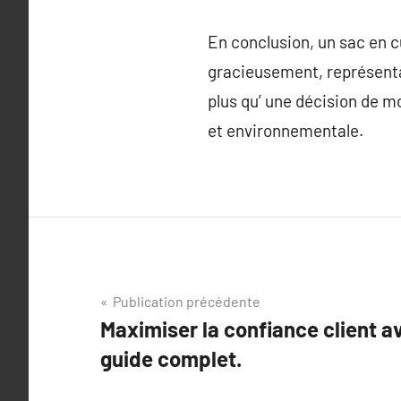
En conclusion, un sac en cui
gracieusement, représentant
plus qu’ une décision de mo
et environnementale.
Navigation
Publication précédente
Maximiser la confiance client a
de
guide complet.
l’article