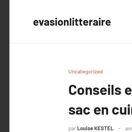
Aller
au
evasionlitteraire
contenu
Uncategorized
Conseils e
sac en cu
par
Louise KESTEL
avr