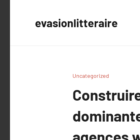
Aller
au
evasionlitteraire
contenu
Uncategorized
Construir
dominante
agences 