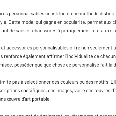
commentaire
res personnalisables constituent une méthode distinct
style. Cette mode, qui gagne en popularité, permet aux c
lant de sacs et chaussures à pratiquement tout autre a
 et accessoires personnalisables offre non seulement 
ais renforce également affirmer l’individualité de chacu
misée, posséder quelque chose de personnalisé fait la d
limite pas à sélectionner des couleurs ou des motifs. 
scriptions spécifiques, des images, voire des œuvres d’a
une œuvre d’art portable.
rques se servent de également les vêtements et access