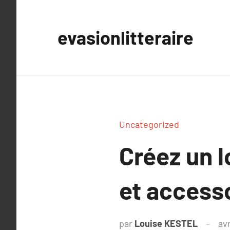
Aller
au
evasionlitteraire
contenu
Uncategorized
Créez un 
et access
par
Louise KESTEL
avr