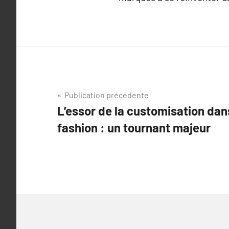
Navigation
Publication précédente
L’essor de la customisation dans
de
fashion : un tournant majeur
l’article