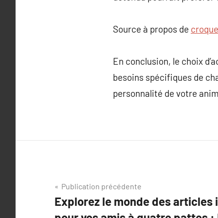
Source à propos de
croque
En conclusion, le choix d’a
besoins spécifiques de cha
personnalité de votre anim
Navigation
Publication précédente
Explorez le monde des articles
de
pour vos amis à quatre pattes :