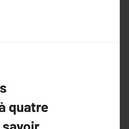
es
à quatre
 savoir