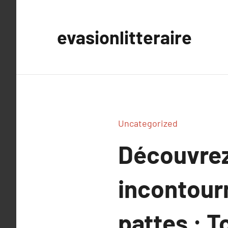
Aller
au
evasionlitteraire
contenu
Uncategorized
Découvrez
incontour
pattes : T