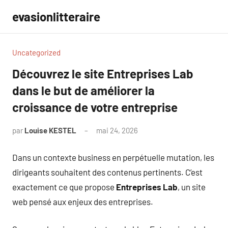
Aller
evasionlitteraire
au
contenu
Uncategorized
Découvrez le site Entreprises Lab
dans le but de améliorer la
croissance de votre entreprise
par
Louise KESTEL
mai 24, 2026
Aucun
commentaire
Dans un contexte business en perpétuelle mutation, les
dirigeants souhaitent des contenus pertinents. C’est
exactement ce que propose
Entreprises Lab
, un site
web pensé aux enjeux des entreprises.