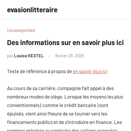
Aller
evasionlitteraire
au
contenu
Uncategorized
Des informations sur en savoir plus ici
par
Louise KESTEL
février 28, 2026
Aucun
commentaire
Texte de référence à propos de
en savoir plus ici
Au cours de sa carrière, compagnie fait appel à des
nombreux modes de siège. Lorsque les moyens les plus
conventionnels ( comme le crédit bancaire ) sont
épuisés, vient ainsi l’heure de se tourner vers les
financements publics et de s’introduire en finance. Les
sommes précises au contraire des actions avancées