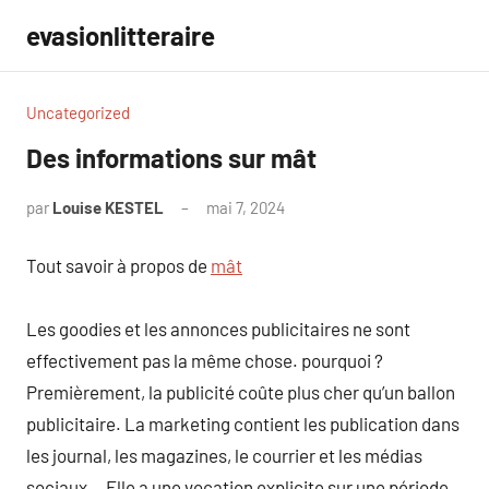
Aller
evasionlitteraire
au
contenu
Uncategorized
Des informations sur mât
par
Louise KESTEL
mai 7, 2024
Aucun
commentaire
Tout savoir à propos de
mât
Les goodies et les annonces publicitaires ne sont
effectivement pas la même chose. pourquoi ?
Premièrement, la publicité coûte plus cher qu’un ballon
publicitaire. La marketing contient les publication dans
les journal, les magazines, le courrier et les médias
sociaux… Elle a une vocation explicite sur une période