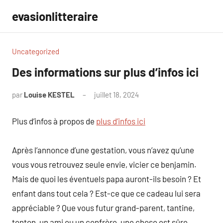
Aller
evasionlitteraire
au
contenu
Uncategorized
Des informations sur plus d’infos ici
par
Louise KESTEL
juillet 18, 2024
Aucun
commentaire
Plus d’infos à propos de
plus d’infos ici
Après l’annonce d’une gestation, vous n’avez qu’une
vous vous retrouvez seule envie, vicier ce benjamin.
Mais de quoi les éventuels papa auront-ils besoin ? Et
enfant dans tout cela ? Est-ce que ce cadeau lui sera
appréciable ? Que vous futur grand-parent, tantine,
tonton, un ami ou un confrère, une chose est sûre,