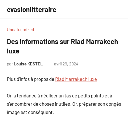
Aller
evasionlitteraire
au
contenu
Uncategorized
Des informations sur Riad Marrakech
luxe
par
Louise KESTEL
avril 29, 2024
Aucun
commentaire
Plus d’infos à propos de
Riad Marrakech luxe
On a tendance à négliger un tas de petits points et à
s’encombrer de choses inutiles. Or, préparer son congés
image est conséquent.