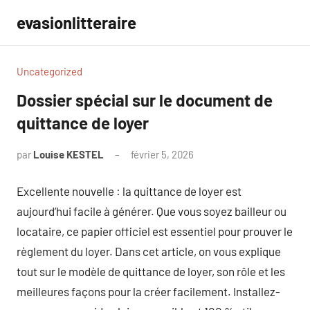
Aller
evasionlitteraire
au
contenu
Uncategorized
Dossier spécial sur le document de
quittance de loyer
par
Louise KESTEL
février 5, 2026
Aucun
commentaire
Excellente nouvelle : la quittance de loyer est
aujourd’hui facile à générer. Que vous soyez bailleur ou
locataire, ce papier officiel est essentiel pour prouver le
règlement du loyer. Dans cet article, on vous explique
tout sur le modèle de quittance de loyer, son rôle et les
meilleures façons pour la créer facilement. Installez-