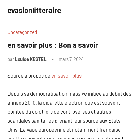
Aller
evasionlitteraire
au
contenu
Uncategorized
en savoir plus : Bon à savoir
par
Louise KESTEL
mars 7, 2024
Aucun
commentaire
Source à propos de
en savoir plus
Depuis sa démocratisation massive initiée au début des
années 2010, la cigarette électronique est souvent
pointée du doigt lors de controverses et autres
scandales sanitaires prenant leur source aux États-
Unis. La vape européenne et notamment française
souffre souvent d’une mauvaise presse, injustement