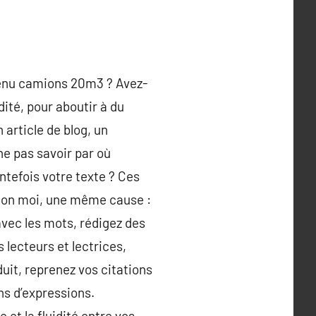
tenu camions 20m3 ? Avez-
ité, pour aboutir à du
n article de blog, un
ne pas savoir par où
ntefois votre texte ? Ces
selon moi, une même cause :
vec les mots, rédigez des
 lecteurs et lectrices,
uit, reprenez vos citations
ns d’expressions.
 et la fluidité entre vos