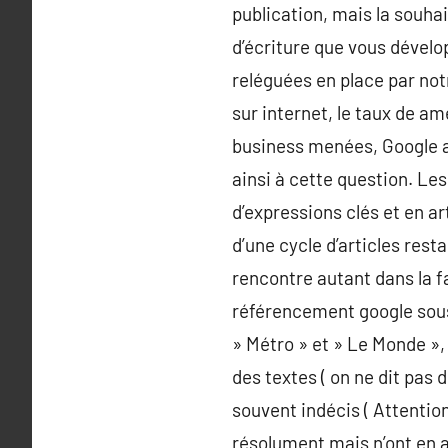
publication, mais la souhait
d’écriture que vous dévelo
reléguées en place par no
sur internet, le taux de a
business menées, Google ana
ainsi à cette question. Le
d’expressions clés et en ar
d’une cycle d’articles re
rencontre autant dans la fa
référencement google sous p
» Métro » et » Le Monde »,
des textes ( on ne dit pas 
souvent indécis ( Attention
résolument mais n’ont en a