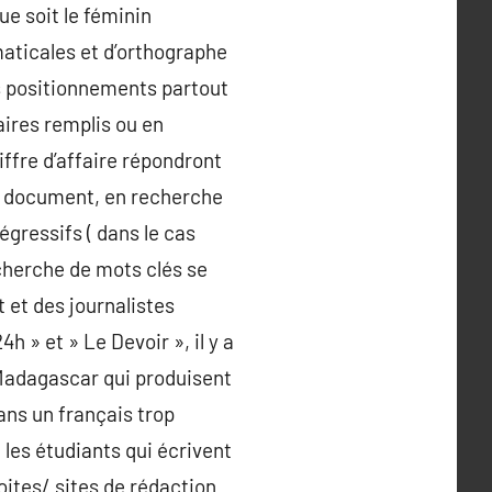
ue soit le féminin
maticales et d’orthographe
s positionnements partout
aires remplis ou en
iffre d’affaire répondront
en document, en recherche
égressifs ( dans le cas
cherche de mots clés se
t et des journalistes
h » et » Le Devoir », il y a
 Madagascar qui produisent
dans un français trop
, les étudiants qui écrivent
oites/ sites de rédaction