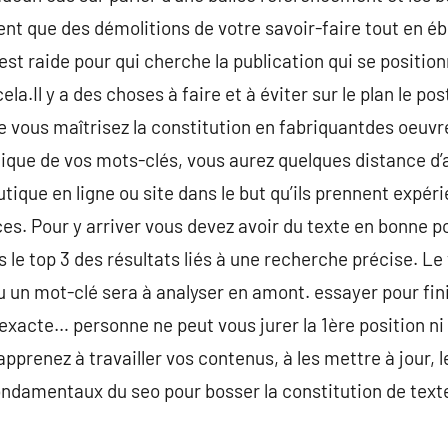
ent que des démolitions de votre savoir-faire tout en ébr
est raide pour qui cherche la publication qui se position
la.Il y a des choses à faire et à éviter sur le plan le post
e vous maîtrisez la constitution en fabriquantdes oeuv
que de vos mots-clés, vous aurez quelques distance d’a
utique en ligne ou site dans le but qu’ils prennent expér
es. Pour y arriver vous devez avoir du texte en bonne po
s le top 3 des résultats liés à une recherche précise. L
 un mot-clé sera à analyser en amont. essayer pour fin
xacte… personne ne peut vous jurer la 1ère position ni 
apprenez à travailler vos contenus, à les mettre à jour, l
fondamentaux du seo pour bosser la constitution de text