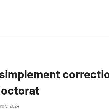
 simplement correcti
doctorat
rs 5, 2024
Aucun