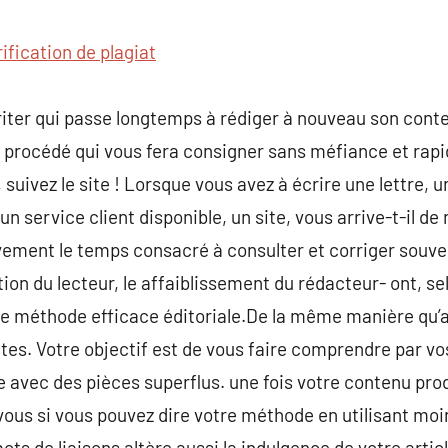
commentaire
rification de plagiat
riter qui passe longtemps à rédiger à nouveau son con
 procédé qui vous fera consigner sans méfiance et rapid
, suivez le site ! Lorsque vous avez à écrire une lettre, u
 service client disponible, un site, vous arrive-t-il de 
vement le temps consacré à consulter et corriger souve
tion du lecteur, le affaiblissement du rédacteur- ont, 
e méthode efficace éditoriale.De la même manière qu’a
tes. Votre objectif est de vous faire comprendre par vos
e avec des pièces superflus. une fois votre contenu prod
ous si vous pouvez dire votre méthode en utilisant moi
ts de liaisons altère aussi la indulgence de votre article