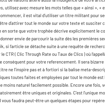
, utilisez avec mesure les mots telles que « ainsi », « 
 commencer, il est vital d’utiliser un titre militant pour 
être d’attirer tout le monde sur votre texte et susciter ch
re en sorte que votre trophée décrive explicitement le 
 donner envie de parcourir la suite dès les premières se
lik, si l’article se détache suite à une requête de recher
le CTR ( Clic Through Rate ou Taux de Clics ) où l’appell
le conséquent pour votre referencement. Il sera bizarre
titre ne l’inspire pas et à fortiori si la balise meta-descr
liques toutes faites et employées par tout le monde est 
t le moins naturel facilement possible. Encore une fois, 
igatoirement être uniques et originales. C’est l’unique 
Il vous faudra peut-être un quelques étapes pour repérer