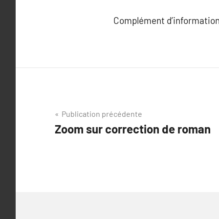
Complément d’information
Navigation
Publication précédente
Zoom sur correction de roman
de
l’article