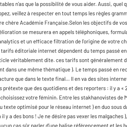
ables n’as que la possibilité de vous aider. Aussi, quel q
ppez, veillez à respecter en tout temps les règles gram
tre chère Académie Française.Selon les objectifs de vo
mélioration se mesurera en appels téléphoniques, formul
lytics et un efficace filtration de l’origine de votre ch
s tarifs éditoriale internet dépendent du temps passé 
ticle véritablement dite. ces tarifs sont généralement d
stant dans une même thématique ). Le temps passé en re
cture que dans le texte final… Il en va des sites interne
rétexte que des quotidiens et des reporters : il y a « 24
 choisissez votre féminin. Entre les stakhanovistes de
du texte optimisé pour le réseau internet ) en duo sous 
 il y a des bons ! Je ne désire pas vexer les malgaches )
ucun cas sûr parler d’une balise référencement et les b