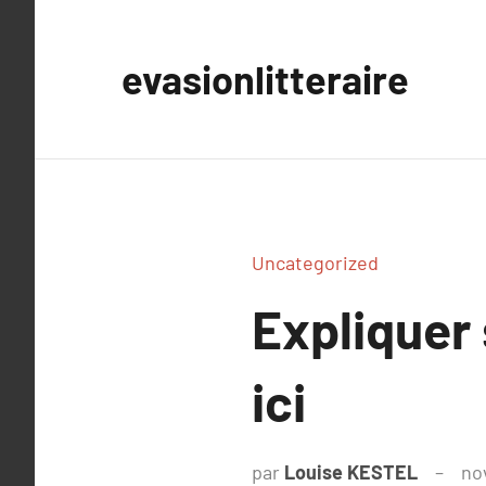
Aller
au
evasionlitteraire
contenu
Uncategorized
Expliquer
ici
par
Louise KESTEL
no