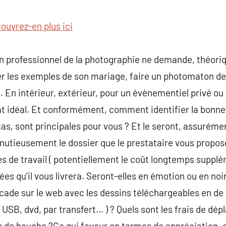
commentaire
ouvrez-en plus ici
 un professionnel de la photographie ne demande, théor
éer les exemples de son mariage, faire un photomaton de
 En intérieur, extérieur, pour un évènementiel privé ou 
dat idéal. Et conformément, comment identifier la bonn
cas, sont principales pour vous ? Et le seront, assurém
nutieusement le dossier que le prestataire vous propos
es de travail ( potentiellement le coût longtemps supplém
s qu’il vous livrera. Seront-elles en émotion ou en noir
ade sur le web avec les dessins téléchargeables en de 
( USB, dvd, par transfert… ) ? Quels sont les frais de 
is de bouche ?Ce qui faveur en termes de appréciation, 