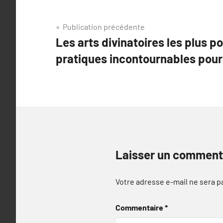
Navigation
Publication précédente
Les arts divinatoires les plus p
de
pratiques incontournables pour 
l’article
Laisser un comment
Votre adresse e-mail ne sera p
Commentaire
*