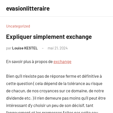
Aller
evasionlitteraire
au
contenu
Uncategorized
Expliquer simplement exchange
par
Louise KESTEL
mai 21, 2024
Aucun
commentaire
En savoir plus à propos de
exchange
Bien qu’il n’existe pas de réponse ferme et définitive à
cette question ( cela dépend de la tolérance au risque
de chacun, de nos croyances sur ce domaine, de notre
dividende etc. ) il n’en demeure pas moins qu’il peut être
intéressant d’y choisir un peu de son décisif, tant
l’engouement et les promesses faites par cette sou