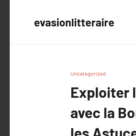
Aller
au
evasionlitteraire
contenu
Uncategorized
Exploiter 
avec la Bo
les Astuc