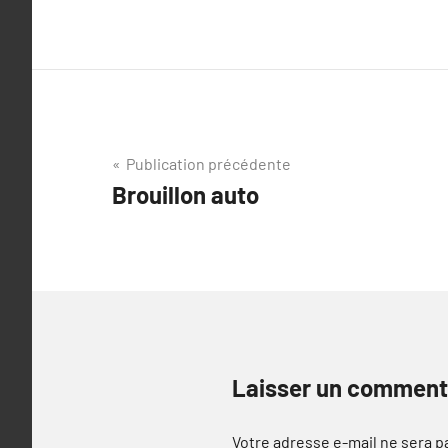
Navigation
Publication précédente
Brouillon auto
de
l’article
Laisser un comment
Votre adresse e-mail ne sera p