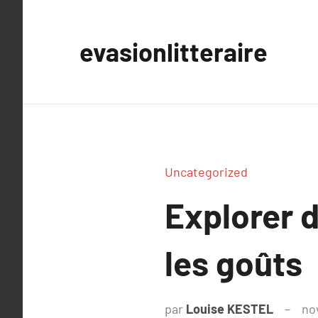
Aller
au
evasionlitteraire
contenu
Uncategorized
Explorer d
les goûts
par
Louise KESTEL
no