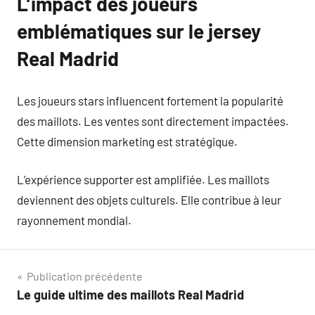
L’impact des joueurs
emblématiques sur le jersey
Real Madrid
Les joueurs stars influencent fortement la popularité
des maillots. Les ventes sont directement impactées.
Cette dimension marketing est stratégique.
L’expérience supporter est amplifiée. Les maillots
deviennent des objets culturels. Elle contribue à leur
rayonnement mondial.
Navigation
Publication précédente
Le guide ultime des maillots Real Madrid
de