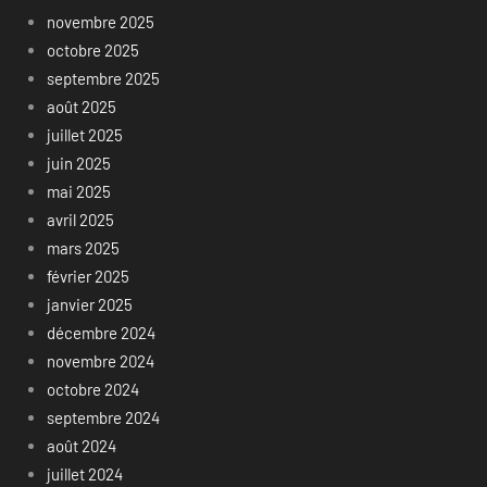
novembre 2025
octobre 2025
septembre 2025
août 2025
juillet 2025
juin 2025
mai 2025
avril 2025
mars 2025
février 2025
janvier 2025
décembre 2024
novembre 2024
octobre 2024
septembre 2024
août 2024
juillet 2024