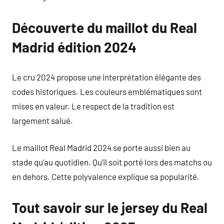
Découverte du maillot du Real
Madrid édition 2024
Le cru 2024 propose une interprétation élégante des
codes historiques. Les couleurs emblématiques sont
mises en valeur. Le respect de la tradition est
largement salué.
Le maillot Real Madrid 2024 se porte aussi bien au
stade qu’au quotidien. Qu’il soit porté lors des matchs ou
en dehors. Cette polyvalence explique sa popularité.
Tout savoir sur le jersey du Real