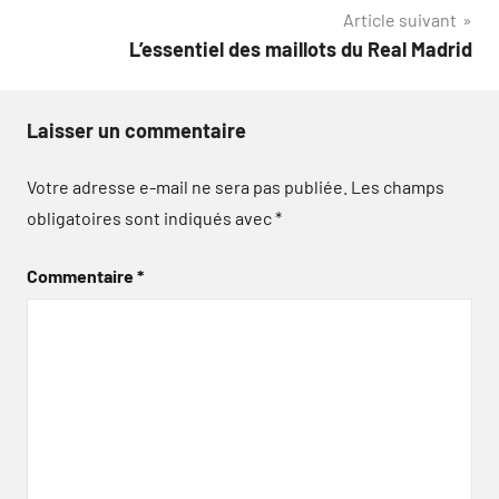
Article suivant
l’article
L’essentiel des maillots du Real Madrid
Laisser un commentaire
Votre adresse e-mail ne sera pas publiée.
Les champs
obligatoires sont indiqués avec
*
Commentaire
*