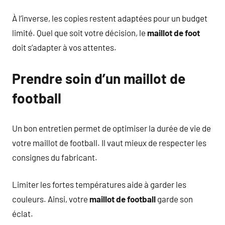
À l’inverse, les copies restent adaptées pour un budget
limité. Quel que soit votre décision, le
maillot de foot
doit s’adapter à vos attentes.
Prendre soin d’un maillot de
football
Un bon entretien permet de optimiser la durée de vie de
votre maillot de football. Il vaut mieux de respecter les
consignes du fabricant.
Limiter les fortes températures aide à garder les
couleurs. Ainsi, votre
maillot de football
garde son
éclat.