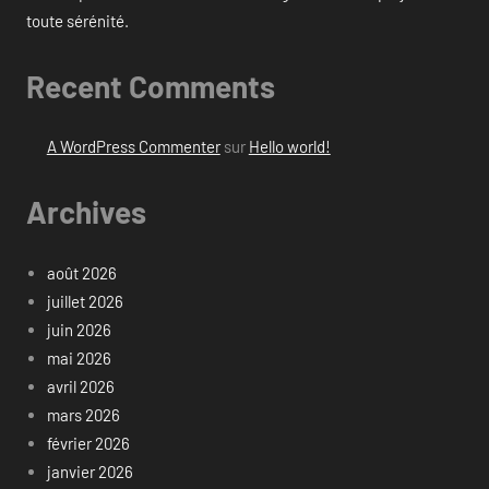
toute sérénité.
Recent Comments
A WordPress Commenter
sur
Hello world!
Archives
août 2026
juillet 2026
juin 2026
mai 2026
avril 2026
mars 2026
février 2026
janvier 2026