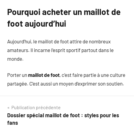
Pourquoi acheter un maillot de
foot aujourd’hui
Aujourd’hui, le maillot de foot attire de nombreux
amateurs. Il incarne l’esprit sportif partout dans le
monde.
Porter un
maillot de foot
, c’est faire partie à une culture
partagée. C’est aussi un moyen d’exprimer son soutien.
Navigation
Publication précédente
Dossier spécial maillot de foot : styles pour les
de
fans
l’article