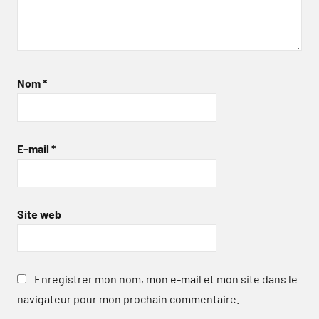
Nom
*
E-mail
*
Site web
Enregistrer mon nom, mon e-mail et mon site dans le
navigateur pour mon prochain commentaire.