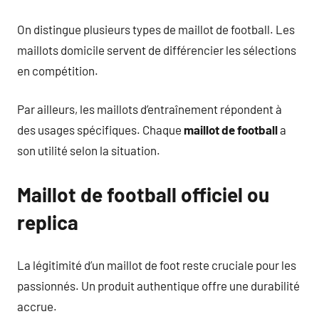
On distingue plusieurs types de maillot de football. Les
maillots domicile servent de différencier les sélections
en compétition.
Par ailleurs, les maillots d’entraînement répondent à
des usages spécifiques. Chaque
maillot de football
a
son utilité selon la situation.
Maillot de football officiel ou
replica
La légitimité d’un maillot de foot reste cruciale pour les
passionnés. Un produit authentique offre une durabilité
accrue.