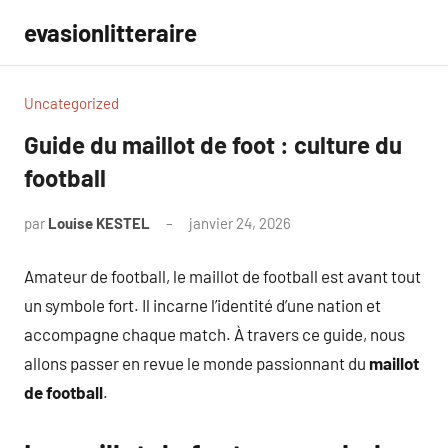
Aller
evasionlitteraire
au
contenu
Uncategorized
Guide du maillot de foot : culture du
football
par
Louise KESTEL
janvier 24, 2026
Aucun
commentaire
Amateur de football, le maillot de football est avant tout
un symbole fort. Il incarne l’identité d’une nation et
accompagne chaque match. À travers ce guide, nous
allons passer en revue le monde passionnant du
maillot
de football
.