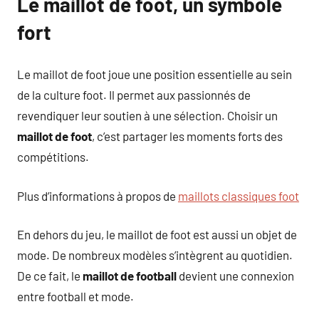
Le maillot de foot, un symbole
fort
Le maillot de foot joue une position essentielle au sein
de la culture foot. Il permet aux passionnés de
revendiquer leur soutien à une sélection. Choisir un
maillot de foot
, c’est partager les moments forts des
compétitions.
Plus d’informations à propos de
maillots classiques foot
En dehors du jeu, le maillot de foot est aussi un objet de
mode. De nombreux modèles s’intègrent au quotidien.
De ce fait, le
maillot de football
devient une connexion
entre football et mode.