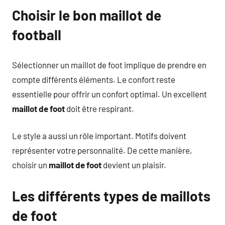
Choisir le bon maillot de
football
Sélectionner un maillot de foot implique de prendre en
compte différents éléments. Le confort reste
essentielle pour offrir un confort optimal. Un excellent
maillot de foot
doit être respirant.
Le style a aussi un rôle important. Motifs doivent
représenter votre personnalité. De cette manière,
choisir un
maillot de foot
devient un plaisir.
Les différents types de maillots
de foot