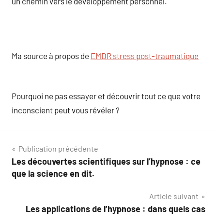
un chemin vers le développement personnel.
Ma source à propos de
EMDR stress post-traumatique
Pourquoi ne pas essayer et découvrir tout ce que votre
inconscient peut vous révéler ?
Navigation
Publication précédente
Les découvertes scientifiques sur l’hypnose : ce
de
que la science en dit.
l’article
Article suivant
Les applications de l’hypnose : dans quels cas