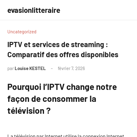
Aller
evasionlitteraire
au
contenu
Uncategorized
IPTV et services de streaming :
Comparatif des offres disponibles
par
Louise KESTEL
février 7, 2026
Aucun
commentaire
Pourquoi l’IPTV change notre
façon de consommer la
télévision ?
La télévision par Internet utilise la connexion Internet