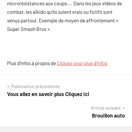
microrésistances aux coups…. Dans les jeux vidéos de
combat, les aïkido qu’ils soient vrais ou fictifs sont
venus partout. Exemple de moyen de affrontement «
Super Smash Bros ».
Plus d’infos à propos de
Cliquez pour plus d’infos
Navigation
Publication précédente
Vous allez en savoir plus Cliquez ici
de
Article suivant
l’article
Brouillon auto