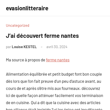
Aller
evasionlitteraire
au
contenu
Uncategorized
J’ai découvert ferme nantes
par
Louise KESTEL
avril 30, 2024
Aucun
commentaire
Ma source à propos de
ferme nantes
Alimentation équilibrée et petit budget font bon couple
dès lors que l’on fait preuve d’un peu d’astuce avant, au
cours de et après s’être mis aux fourneaux. découvrez
ici de quelle façon atténuer facilement vos terminaison
de en cuisine. Qui a dit que la cuisine avec des articles
bon alliance était insipide ? si les épice ont insuffisante