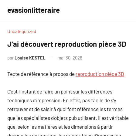
Aller
evasionlitteraire
au
contenu
Uncategorized
J’ai découvert reproduction pièce 3D
par
Louise KESTEL
mai 30, 2026
Aucun
commentaire
Texte de référence à propos de
reproduction pièce 3D
C’est l’instant de faire un point sur les différentes
techniques d’impression. En effet, pas facile de s’y
retrouver et de saisir à quoi font référence les termes
que les spécialistes d’objets pub utilisent. Il est véritable
que, selon les matières et les dimensions à partir
desquelles on imprime, les orientations d’impression