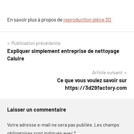
En savoir plus à propos de
reproduction pièce 3D
Navigation
Publication précédente
Expliquer simplement entreprise de nettoyage
de
Caluire
l’article
Article suivant
Ce que vous voulez savoir sur
https://3d29factory.com
Laisser un commentaire
Votre adresse e-mail ne sera pas publiée.
Les champs
obligatoires sont indiqués avec
*