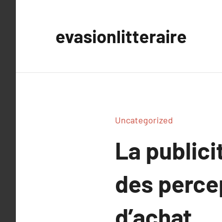
Aller
au
evasionlitteraire
contenu
Uncategorized
La public
des perce
d’achat.