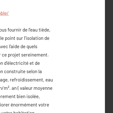
oble/
s fournir de l’eau tiède,
e point sur l’isolation de
ec l’aide de quels
ir ce projet sereinement.
d’électricité et de
n construite selon la
age, refroidissement, eau
kWh/m². an ( valeur moyenne
èrement bien isolée,
liorer énormément votre
 votre habitation,