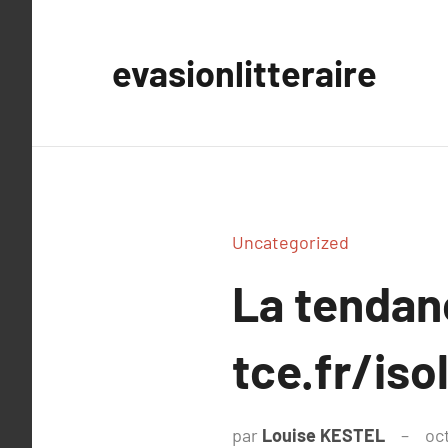
Aller
au
evasionlitteraire
contenu
Uncategorized
La tendan
tce.fr/is
par
Louise KESTEL
oc