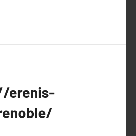
/erenis-
renoble/