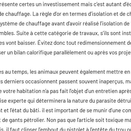
résente certes un investissement mais c’est autant d’é
 de chauffage. La règle d’or en termes d’isolation et de c
ystème de chauffage avant d’avoir réalisé l’isolation de
ombles. Suite à cette catégorie de travaux, s’ils sont ins
ues vont baisser. Évitez donc tout redimensionnement de
er un bilan calorifique parallèlement ou après vos proje
ues au temps, les animaux peuvent également mettre en 
s derniers occasionnent passent souvent inaperçus, ma
e votre habitation n’a pas fait l’objet d’un entretien apr
ise experte qui déterminera la nature du parasite détru
 et l’état du bâti. il est important de se munir d’une c
 de gants pétrolier. Non pas que l’article soit toxique ma
is, il faut clipser l’embout du pistolet à l’entête du trou 