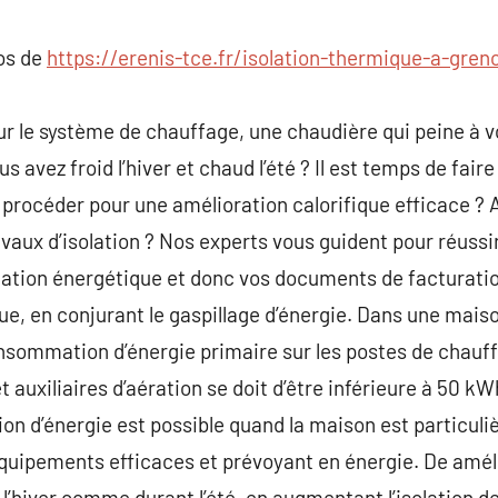
commentaire
pos de
https://erenis-tce.fr/isolation-thermique-a-gren
r le système de chauffage, une chaudière qui peine à vou
 avez froid l’hiver et chaud l’été ? Il est temps de faire l
océder pour une amélioration calorifique efficace ? Av
ravaux d’isolation ? Nos experts vous guident pour réuss
tion énergétique et donc vos documents de facturation 
ue, en conjurant le gaspillage d’énergie. Dans une maiso
nsommation d’énergie primaire sur les postes de chauff
et auxiliaires d’aération se doit d’être inférieure à 50 
n d’énergie est possible quand la maison est particuli
équipements efficaces et prévoyant en énergie. De amé
 l’hiver comme durant l’été, en augmentant l’isolation de