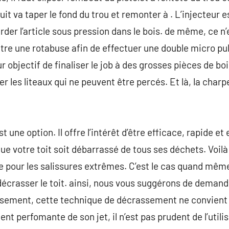
uit va taper le fond du trou et remonter à . L’injecteur e
er l’article sous pression dans le bois. de même, ce n’est
tre une rotabuse afin de effectuer une double micro pulv
r objectif de finaliser le job à des grosses pièces de bo
r les liteaux qui ne peuvent être percés. Et là, la char
une option. Il offre l’intérêt d’être efficace, rapide et 
ue votre toit soit débarrassé de tous ses déchets. Voi
e pour les salissures extrêmes. C’est le cas quand mê
 décrasser le toit. ainsi, nous vous suggérons de demand
sement, cette technique de décrassement ne convient p
nt perfomante de son jet, il n’est pas prudent de l’utilise