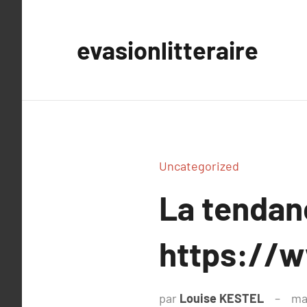
Aller
au
evasionlitteraire
contenu
Uncategorized
La tenda
https://w
par
Louise KESTEL
ma