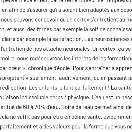
bien afin de s’assurer qu’ils soient bien adaptés aux be
 nous pouvons concevoir qu’un cortex s’entretient au mo
n, et aussi des forces par exemple la soif de connaissan
ns claire par exemple la satisfaction. Les neurosciences
l’entretien de nos attache neuronales. Un cortex, ça se 
émoire, nous redécouvrons les intérêts de les formation
 par cœur », chronique d’école !Pour s’entraîner à appr
un projetant visuellement, auditivement, ou en passant p
édilection. Les enfants le font parfaitement ! La sant
liaison indissoluble corps / physique. L’eau est un beso
nstitué de 60 à 70% d’eau. Boire de l’eau permet ainsi d
cela ne suffit pas pour être en bonne santé, evidemmen
arfaitement et a des valeurs pour la forme que vous 