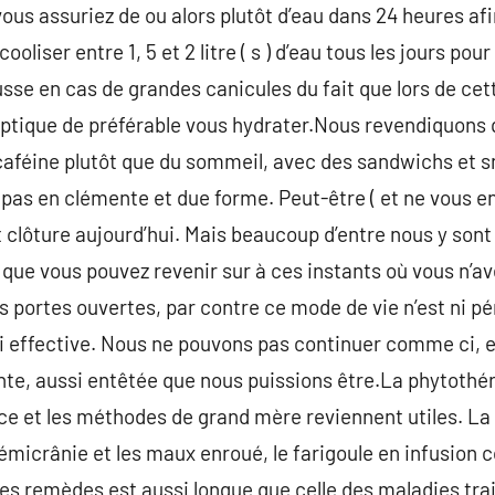
vous assuriez de ou alors plutôt d’eau dans 24 heures afin
oliser entre 1, 5 et 2 litre ( s ) d’eau tous les jours po
ausse en cas de grandes canicules du fait que lors de cet
l’optique de préférable vous hydrater.Nous revendiquon
 caféine plutôt que du sommeil, avec des sandwichs et 
epas en clémente et due forme. Peut-être ( et ne vous en
t clôture aujourd’hui. Mais beaucoup d’entre nous y sont
é que vous pouvez revenir sur à ces instants où vous n’av
 portes ouvertes, par contre ce mode de vie n’est ni pér
 ni effective. Nous ne pouvons pas continuer comme ci, e
te, aussi entêtée que nous puissions être.La phytothér
e et les méthodes de grand mère reviennent utiles. La
icrânie et les maux enroué, le farigoule en infusion con
des remèdes est aussi longue que celle des maladies trai