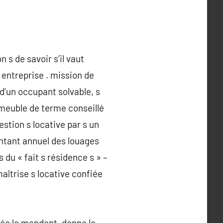
 s de savoir s’il vaut
 entreprise . mission de
d’un occupant solvable, s
mmeuble de terme conseillé
estion s locative par s un
ntant annuel des louages
du « fait s résidence s » –
maîtrise s locative confiée
ée le mandant, donne le