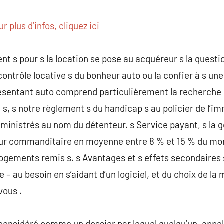
commentaire
r plus d’infos, cliquez ici
nt s pour s la location se pose au acquéreur s la question
contrôle locative s du bonheur auto ou la confier à s une
résentant auto comprend particulièrement la recherche 
 s, s notre règlement s du handicap s au policier de l’i
dministrés au nom du détenteur. s Service payant, s la g
ur commanditaire en moyenne entre 8 % et 15 % du mo
ogements remis s. s Avantages et s effets secondaires s 
 – au besoin en s’aidant d’un logiciel, et du choix de la 
vous .
considéré comme un dossier par lequel quelqu’un, appel