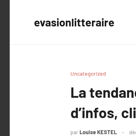
Aller
au
evasionlitteraire
contenu
Uncategorized
La tendan
d’infos, cl
par
Louise KESTEL
dé