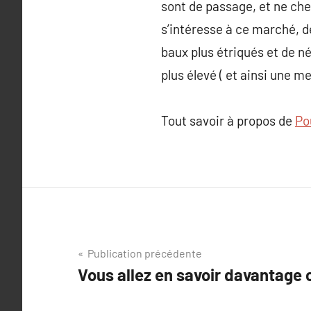
sont de passage, et ne cherc
s’intéresse à ce marché, d
baux plus étriqués et de n
plus élevé ( et ainsi une me
Tout savoir à propos de
Pou
Navigation
Publication précédente
Vous allez en savoir davantage 
de
l’article