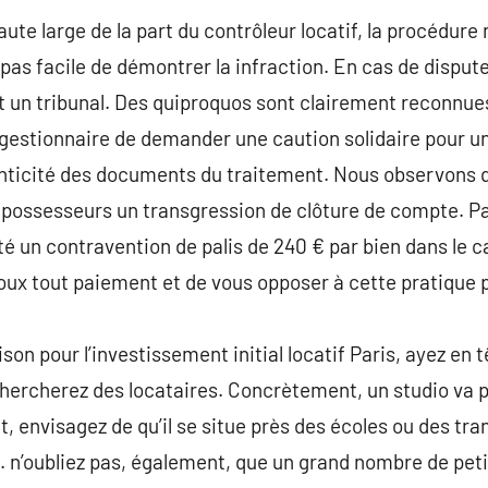
ute large de la part du contrôleur locatif, la procédure
st pas facile de démontrer la infraction. En cas de disput
 un tribunal. Des quiproquos sont clairement reconnues 
 gestionnaire de demander une caution solidaire pour un
henticité des documents du traitement. Nous observons
 possesseurs un transgression de clôture de compte. P
é un contravention de palis de 240 € par bien dans le ca
oux tout paiement et de vous opposer à cette pratique 
on pour l’investissement initial locatif Paris, ayez en 
chercherez des locataires. Concrètement, un studio va pl
t, envisagez de qu’il se situe près des écoles ou des tra
’oubliez pas, également, que un grand nombre de petits