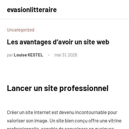
Aller
evasionlitteraire
au
contenu
Uncategorized
Les avantages d’avoir un site web
par
Louise KESTEL
mai 31, 2026
Aucun
commentaire
Lancer un site professionnel
Créer un site internet est devenu incontournable pour
valoriser son image. Un site bien conçu offre une vitrine
professionnelle, capable de convaincre en quelques