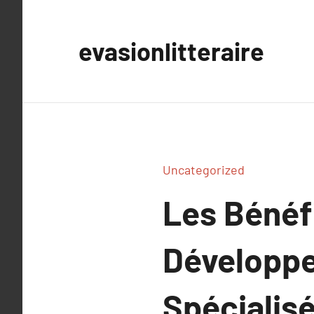
Aller
au
evasionlitteraire
contenu
Uncategorized
Les Bénéfi
Développ
Spécialisé