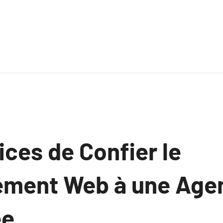
ces de Confier le
ement Web à une Age
e.