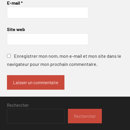
E-mail
*
Site web
Enregistrer mon nom, mon e-mail et mon site dans le
navigateur pour mon prochain commentaire.
Rechercher
Rechercher