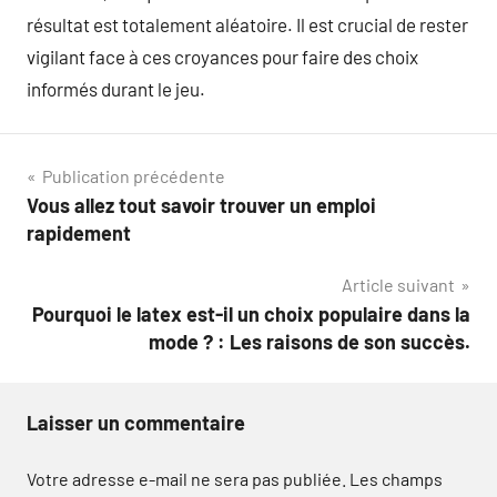
résultat est totalement aléatoire. Il est crucial de rester
vigilant face à ces croyances pour faire des choix
informés durant le jeu.
Navigation
Publication précédente
Vous allez tout savoir trouver un emploi
de
rapidement
l’article
Article suivant
Pourquoi le latex est-il un choix populaire dans la
mode ? : Les raisons de son succès.
Laisser un commentaire
Votre adresse e-mail ne sera pas publiée.
Les champs