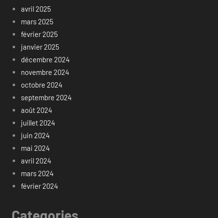
avril 2025
mars 2025
février 2025
janvier 2025
décembre 2024
novembre 2024
octobre 2024
septembre 2024
août 2024
juillet 2024
juin 2024
mai 2024
avril 2024
mars 2024
février 2024
Categories