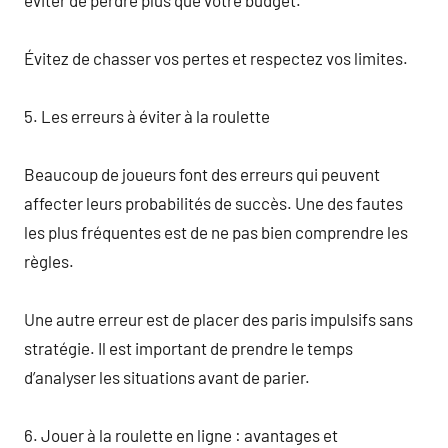
Évitez de chasser vos pertes et respectez vos limites.
5. Les erreurs à éviter à la roulette
Beaucoup de joueurs font des erreurs qui peuvent
affecter leurs probabilités de succès. Une des fautes
les plus fréquentes est de ne pas bien comprendre les
règles.
Une autre erreur est de placer des paris impulsifs sans
stratégie. Il est important de prendre le temps
d’analyser les situations avant de parier.
6. Jouer à la roulette en ligne : avantages et