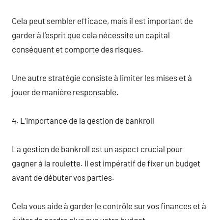
Cela peut sembler efficace, mais il est important de
garder à l’esprit que cela nécessite un capital
conséquent et comporte des risques.
Une autre stratégie consiste à limiter les mises et à
jouer de manière responsable.
4. L’importance de la gestion de bankroll
La gestion de bankroll est un aspect crucial pour
gagner à la roulette. Il est impératif de fixer un budget
avant de débuter vos parties.
Cela vous aide à garder le contrôle sur vos finances et à
éviter de perdre plus que votre budget.