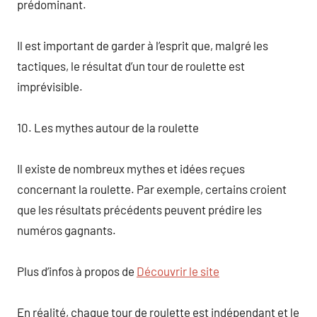
prédominant.
Il est important de garder à l’esprit que, malgré les
tactiques, le résultat d’un tour de roulette est
imprévisible.
10. Les mythes autour de la roulette
Il existe de nombreux mythes et idées reçues
concernant la roulette. Par exemple, certains croient
que les résultats précédents peuvent prédire les
numéros gagnants.
Plus d’infos à propos de
Découvrir le site
En réalité, chaque tour de roulette est indépendant et le