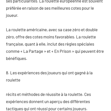
ses particularités. La roulette européenne est souvent
préférée en raison de ses meilleures cotes pour le
joueur.
La roulette américaine, avec sa case zéro et double
zéro, offre des cotes moins favorables. La roulette
française, quant à elle, inclut des règles spéciales
comme « La Partage » et « En Prison » qui peuvent être
bénéfiques.
8. Les expériences des joueurs qui ont gagné à la
roulette
récits et méthodes de réussite à la roulette. Ces
expériences donnent un aperçu des différentes
tactiques qui ont réussi pour certains joueurs.