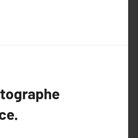
otographe
nce.