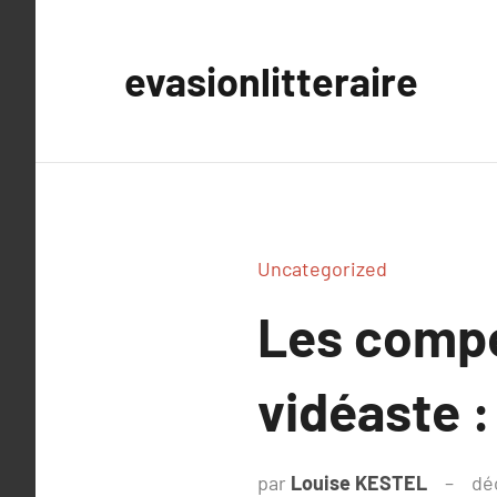
Aller
au
evasionlitteraire
contenu
Uncategorized
Les compé
vidéaste : 
par
Louise KESTEL
dé