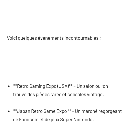
Voici quelques événements incontournables :
**Retro Gaming Expo (USA)** – Un salon où l’on
trouve des pièces rares et consoles vintage.
**Japan Retro Game Expo** – Un marché regorgeant
de Famicom et de jeux Super Nintendo.