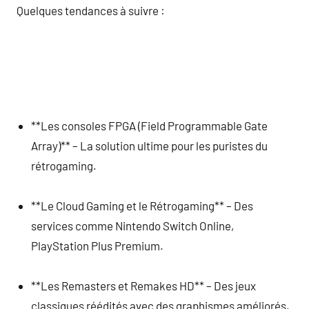
Quelques tendances à suivre :
**Les consoles FPGA (Field Programmable Gate
Array)** – La solution ultime pour les puristes du
rétrogaming.
**Le Cloud Gaming et le Rétrogaming** – Des
services comme Nintendo Switch Online,
PlayStation Plus Premium.
**Les Remasters et Remakes HD** – Des jeux
classiques réédités avec des graphismes améliorés.