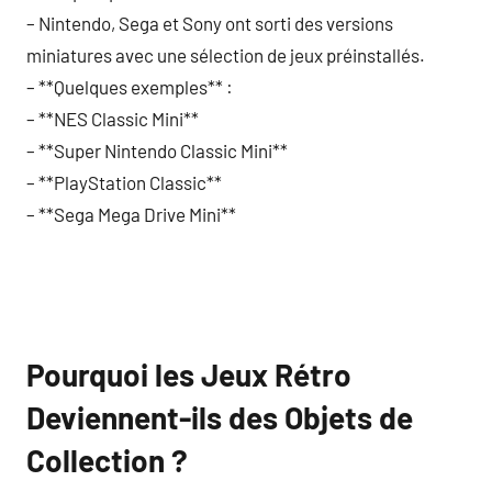
– Nintendo, Sega et Sony ont sorti des versions
miniatures avec une sélection de jeux préinstallés.
– **Quelques exemples** :
– **NES Classic Mini**
– **Super Nintendo Classic Mini**
– **PlayStation Classic**
– **Sega Mega Drive Mini**
Pourquoi les Jeux Rétro
Deviennent-ils des Objets de
Collection ?