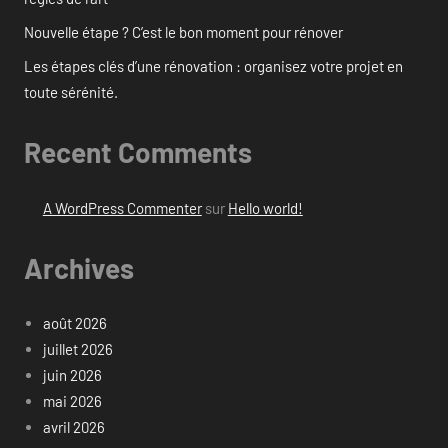
Nouvelle étape ? C’est le bon moment pour rénover
Les étapes clés d’une rénovation : organisez votre projet en
toute sérénité.
Recent Comments
A WordPress Commenter
sur
Hello world!
Archives
août 2026
juillet 2026
juin 2026
mai 2026
avril 2026