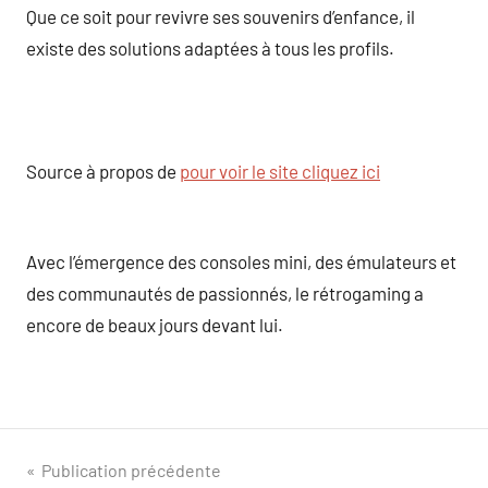
Que ce soit pour revivre ses souvenirs d’enfance, il
existe des solutions adaptées à tous les profils.
Source à propos de
pour voir le site cliquez ici
Avec l’émergence des consoles mini, des émulateurs et
des communautés de passionnés, le rétrogaming a
encore de beaux jours devant lui.
Navigation
Publication précédente