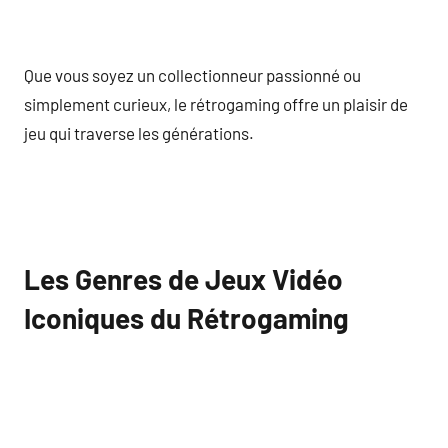
Que vous soyez un collectionneur passionné ou
simplement curieux, le rétrogaming offre un plaisir de
jeu qui traverse les générations.
Les Genres de Jeux Vidéo
Iconiques du Rétrogaming