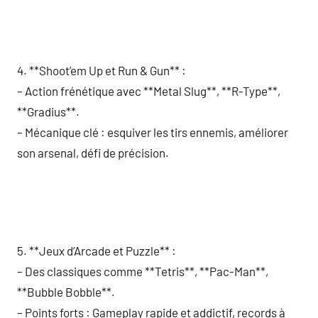
4. **Shoot’em Up et Run & Gun** :
– Action frénétique avec **Metal Slug**, **R-Type**,
**Gradius**.
– Mécanique clé : esquiver les tirs ennemis, améliorer
son arsenal, défi de précision.
5. **Jeux d’Arcade et Puzzle** :
– Des classiques comme **Tetris**, **Pac-Man**,
**Bubble Bobble**.
– Points forts : Gameplay rapide et addictif, records à