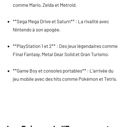
comme Mario, Zelda et Metroid.
**Sega Mega Drive et Saturn** : La rivalité avec
Nintendo à son apogée.
**PlayStation 1 et 2** : Des jeux légendaires comme
Final Fantasy, Metal Gear Solid et Gran Turismo.
**Game Boy et consoles portables** : L’arrivée du
jeu mobile avec des hits comme Pokémon et Tetris.