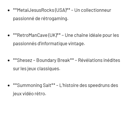
**MetalJesusRocks (USA)** – Un collectionneur
passionné de rétrogaming.
**RetroManCave (UK)** – Une chaîne idéale pour les
passionnés d’informatique vintage.
**Shesez – Boundary Break** – Révélations inédites
sur les jeux classiques.
**Summoning Salt** – L’histoire des speedruns des
jeux vidéo rétro.