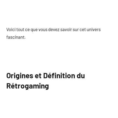
Voici tout ce que vous devez savoir sur cet univers
fascinant.
Origines et Définition du
Rétrogaming