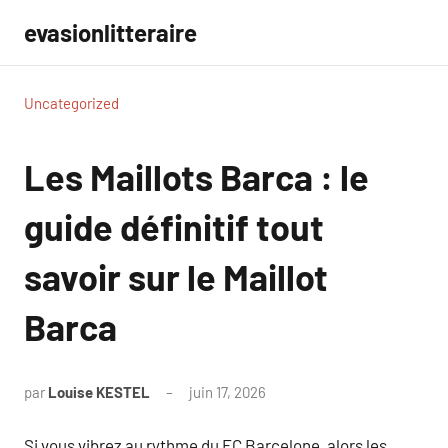
Aller
evasionlitteraire
au
contenu
Uncategorized
Les Maillots Barca : le
guide définitif tout
savoir sur le Maillot
Barca
par
Louise KESTEL
juin 17, 2026
Aucun
commentaire
Si vous vibrez au rythme du FC Barcelone, alors les