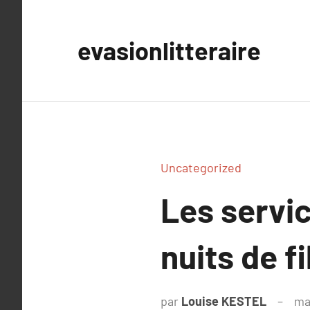
Aller
au
evasionlitteraire
contenu
Uncategorized
Les servi
nuits de f
par
Louise KESTEL
ma