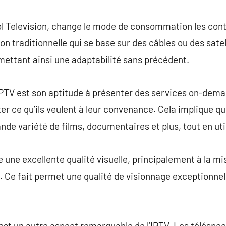
commentaire
ol Television, change le mode de consommation les cont
on traditionnelle qui se base sur des câbles ou des satell
mettant ainsi une adaptabilité sans précédent.
’IPTV est son aptitude à présenter des services on-dem
r ce qu’ils veulent à leur convenance. Cela implique que
ande variété de films, documentaires et plus, tout en uti
te une excellente qualité visuelle, principalement à la 
Ce fait permet une qualité de visionnage exceptionne
té est un autre aspect remarquable de l’IPTV. Les télésp