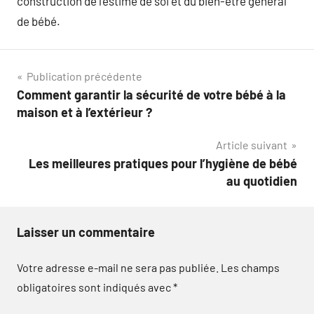
construction de l’estime de soi et du bien-être général
de bébé.
Navigation
Publication précédente
Comment garantir la sécurité de votre bébé à la
de
maison et à l’extérieur ?
l’article
Article suivant
Les meilleures pratiques pour l’hygiène de bébé
au quotidien
Laisser un commentaire
Votre adresse e-mail ne sera pas publiée.
Les champs
obligatoires sont indiqués avec
*